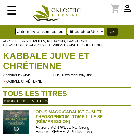
perm_identity
shopping_cart
☰
ACCUEIL
> SPIRITUALITÉS, RELIGIONS, TRADITIONS
> TRADITION OCCIDENTALE
> KABBALE JUIVE ET CHRÉTIENNE
KABBALE JUIVE ET
CHRÉTIENNE
>
KABBALE JUIVE
>
LETTRES HÉBRAIQUES
>
KABBALE CHRÉTIENNE
TOUS LES TITRES
> VOIR TOUS LES TITRES
OPUS MAGO-CABALISTICUM ET
THEOSOPHICUM. TOME 1: LE SEL
(RÉIMPRESSION)
Auteur :
VON WELLING Georg
Editeur :
SESHETA Publications