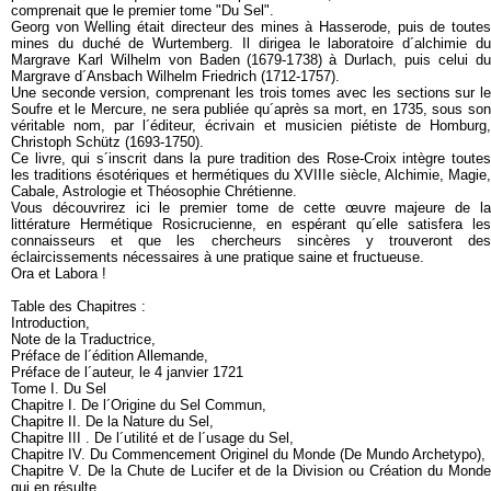
comprenait que le premier tome "Du Sel".
Georg von Welling était directeur des mines à Hasserode, puis de toutes
mines du duché de Wurtemberg. Il dirigea le laboratoire d´alchimie du
Margrave Karl Wilhelm von Baden (1679-1738) à Durlach, puis celui du
Margrave d´Ansbach Wilhelm Friedrich (1712-1757).
Une seconde version, comprenant les trois tomes avec les sections sur le
Soufre et le Mercure, ne sera publiée qu´après sa mort, en 1735, sous son
véritable nom, par l´éditeur, écrivain et musicien piétiste de Homburg,
Christoph Schütz (1693-1750).
Ce livre, qui s´inscrit dans la pure tradition des Rose-Croix intègre toutes
les traditions ésotériques et hermétiques du XVIIIe siècle, Alchimie, Magie,
Cabale, Astrologie et Théosophie Chrétienne.
Vous découvrirez ici le premier tome de cette œuvre majeure de la
littérature Hermétique Rosicrucienne, en espérant qu´elle satisfera les
connaisseurs et que les chercheurs sincères y trouveront des
éclaircissements nécessaires à une pratique saine et fructueuse.
Ora et Labora !
Table des Chapitres :
Introduction,
Note de la Traductrice,
Préface de l´édition Allemande,
Préface de l´auteur, le 4 janvier 1721
Tome I. Du Sel
Chapitre I. De l´Origine du Sel Commun,
Chapitre II. De la Nature du Sel,
Chapitre III . De l´utilité et de l´usage du Sel,
Chapitre IV. Du Commencement Originel du Monde (De Mundo Archetypo),
Chapitre V. De la Chute de Lucifer et de la Division ou Création du Monde
qui en résulte,