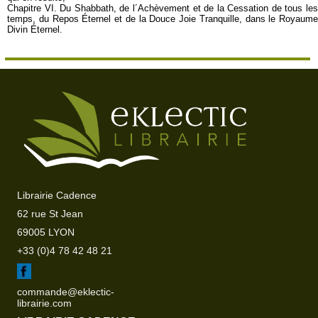
Chapitre VI. Du Shabbath, de l´Achèvement et de la Cessation de tous les
temps, du Repos Éternel et de la Douce Joie Tranquille, dans le Royaume
Divin Éternel.
Librairie Cadence
62 rue St Jean
69005 LYON
+33 (0)4 78 42 48 21
commande@eklectic-
librairie.com