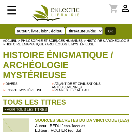
perm_identity
shopping_cart
☰
ACCUEIL
> PHILOSOPHIE ET SCIENCES HUMAINES
> HISTOIRE & ARCHEOLOGIE
> HISTOIRE ÉNIGMATIQUE / ARCHÉOLOGIE MYSTÉRIEUSE
HISTOIRE ÉNIGMATIQUE /
ARCHÉOLOGIE
MYSTÉRIEUSE
>
DIVERS
>
ATLANTIDE ET CIVILISATIONS
ANTÉDILUVIENNES
>
EGYPTE MYSTÉRIEUSE
>
RENNES LE CHÂTEAU
TOUS LES TITRES
> VOIR TOUS LES TITRES
SOURCES SECRÈTES DU DA VINCI CODE (LES)
Auteur :
BEDU Jean-Jacques
Editeur :
ROCHER (éd. du)