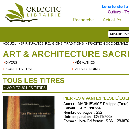
Recherche
Actualités
ACCUEIL
> SPIRITUALITÉS, RELIGIONS, TRADITIONS
> TRADITION OCCIDENTALE
ART & ARCHITECTURE SACR
>
DIVERS
>
MÉGALITHES
>
ICÔNE ET VITRAIL
>
VIERGES NOIRES
TOUS LES TITRES
> VOIR TOUS LES TITRES
PIERRES VIVANTES (LES). L´ÉGL
Auteur :
MARKIEWICZ Philippe (Frère
Editeur :
REY Philippe
Nombre de pages : 232
Date de parution : 02/11/2005
Forme : Livre Gd format ISBN : 28487
REY02