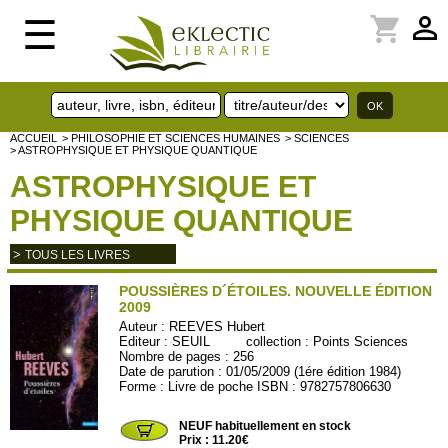
perm_identity
shopping_cart
☰
ACCUEIL
> PHILOSOPHIE ET SCIENCES HUMAINES
> SCIENCES
> ASTROPHYSIQUE ET PHYSIQUE QUANTIQUE
ASTROPHYSIQUE ET
PHYSIQUE QUANTIQUE
>
TOUS LES LIVRES
POUSSIÈRES D´ÉTOILES. NOUVELLE ÉDITION
2009
Auteur :
REEVES Hubert
Editeur :
SEUIL
collection :
Points Sciences
Nombre de pages : 256
Date de parution : 01/05/2009 (1ére édition 1984)
Forme : Livre de poche ISBN : 9782757806630
PSc100
NEUF habituellement en stock
Prix : 11.20€