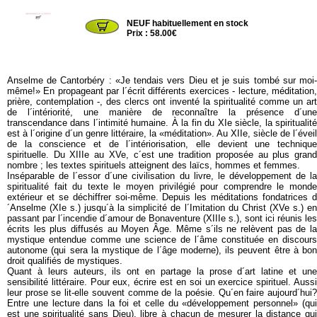
NRF706
NEUF habituellement en stock
Prix : 58.00€
Anselme de Cantorbéry : «Je tendais vers Dieu et je suis tombé sur moi-
même!» En propageant par l´écrit différents exercices - lecture, méditation,
prière, contemplation -, des clercs ont inventé la spiritualité comme un art
de l´intériorité, une manière de reconnaître la présence d´une
transcendance dans l´intimité humaine. À la fin du XIe siècle, la spiritualité
est à l´origine d´un genre littéraire, la «méditation». Au XIIe, siècle de l´éveil
de la conscience et de l´intériorisation, elle devient une technique
spirituelle. Du XIIIe au XVe, c´est une tradition proposée au plus grand
nombre ; les textes spirituels atteignent des laïcs, hommes et femmes.
Inséparable de l´essor d´une civilisation du livre, le développement de la
spiritualité fait du texte le moyen privilégié pour comprendre le monde
extérieur et se déchiffrer soi-même. Depuis les méditations fondatrices d
´Anselme (XIe s.) jusqu´à la simplicité de l´Imitation du Christ (XVe s.) en
passant par l´incendie d´amour de Bonaventure (XIIIe s.), sont ici réunis les
écrits les plus diffusés au Moyen Âge. Même s´ils ne relèvent pas de la
mystique entendue comme une science de l´âme constituée en discours
autonome (qui sera la mystique de l´âge moderne), ils peuvent être à bon
droit qualifiés de mystiques.
Quant à leurs auteurs, ils ont en partage la prose d´art latine et une
sensibilité littéraire. Pour eux, écrire est en soi un exercice spirituel. Aussi
leur prose se lit-elle souvent comme de la poésie. Qu´en faire aujourd´hui?
Entre une lecture dans la foi et celle du «développement personnel» (qui
est une spiritualité sans Dieu), libre à chacun de mesurer la distance qui