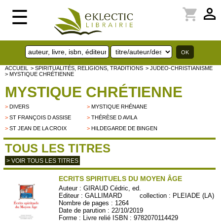
perm_identity
shopping_cart
☰
ACCUEIL
> SPIRITUALITÉS, RELIGIONS, TRADITIONS
> JUDEO-CHRISTIANISME
> MYSTIQUE CHRÉTIENNE
MYSTIQUE CHRÉTIENNE
>
DIVERS
>
MYSTIQUE RHÉNANE
>
ST FRANÇOIS D ASSISE
>
THÉRÈSE D AVILA
>
ST JEAN DE LA CROIX
>
HILDEGARDE DE BINGEN
TOUS LES TITRES
> VOIR TOUS LES TITRES
ECRITS SPIRITUELS DU MOYEN ÂGE
Auteur :
GIRAUD Cédric, ed.
Editeur :
GALLIMARD
collection :
PLEIADE (LA)
Nombre de pages : 1264
Date de parution : 22/10/2019
Forme : Livre relié ISBN : 9782070114429