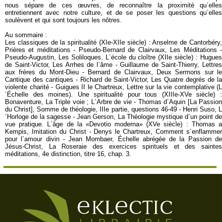
nous sépare de ces œuvres, de reconnaître la proximité qu´elles
entretiennent avec notre culture, et de se poser les questions qu´elles
soulèvent et qui sont toujours les nôtres.
Au sommaire :
Les classiques de la spiritualité (XIe-XIIe siècle) : Anselme de Cantorbéry,
Prières et méditations - Pseudo-Bernard de Clairvaux, Les Méditations -
Pseudo-Augustin, Les Soliloques. L´école du cloître (XIIe siècle) : Hugues
de Saint-Victor, Les Arrhes de l´âme - Guillaume de Saint-Thierry, Lettres
aux frères du Mont-Dieu - Bernard de Clairvaux, Deux Sermons sur le
Cantique des cantiques - Richard de Saint-Victor, Les Quatre degrés de la
violente charité - Guigues II le Chartreux, Lettre sur la vie contemplative (L
´Échelle des moines). Une spiritualité pour tous (XIIIe-XVe siècle) :
Bonaventure, La Triple voie ; L´Arbre de vie - Thomas d´Aquin [La Passion
du Christ], Somme de théologie, IIIe partie, questions 46-49 - Henri Suso, L
´Horloge de la sagesse - Jean Gerson, La Théologie mystique d´un point de
vue pratique. L´âge de la «Devotio moderna» (XVe siècle) : Thomas a
Kempis, Imitation du Christ - Denys le Chartreux, Comment s´enflammer
pour l´amour divin - Jean Mombaer, Échelle abrégée de la Passion de
Jésus-Christ, La Roseraie des exercices spirituels et des saintes
méditations, 4e distinction, titre 16, chap. 3.