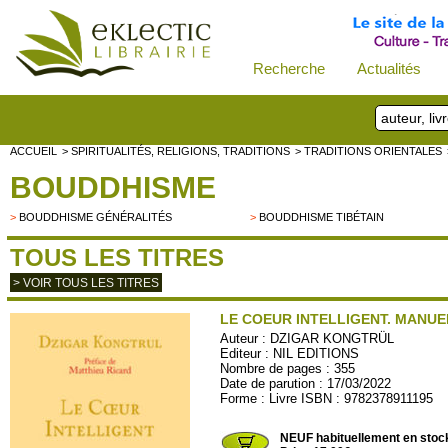
Recherche
Actualités
ACCUEIL
> SPIRITUALITÉS, RELIGIONS, TRADITIONS
> TRADITIONS ORIENTALES
BOUDDHISME
>
BOUDDHISME GÉNÉRALITÉS
>
BOUDDHISME TIBÉTAIN
TOUS LES TITRES
> VOIR TOUS LES TITRES
LE COEUR INTELLIGENT. MANUE
Auteur :
DZIGAR KONGTRÜL
Editeur :
NIL EDITIONS
Nombre de pages : 355
Date de parution : 17/03/2022
Forme : Livre ISBN : 9782378911195
NIL36
NEUF habituellement en stoc