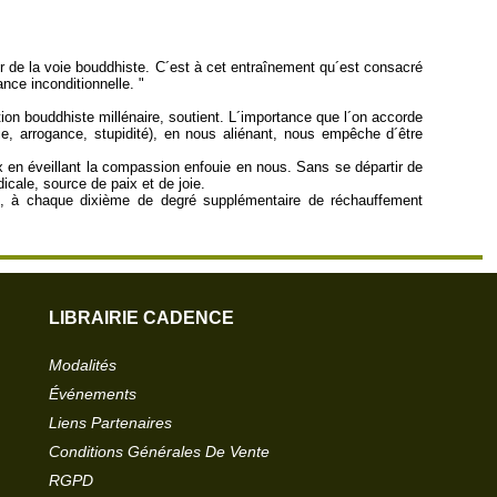
oeur de la voie bouddhiste. C´est à cet entraînement qu´est consacré
nce inconditionnelle. "
ion bouddhiste millénaire, soutient. L´importance que l´on accorde
sie, arrogance, stupidité), en nous aliénant, nous empêche d´être
 en éveillant la compassion enfouie en nous. Sans se départir de
cale, source de paix et de joie.
e, à chaque dixième de degré supplémentaire de réchauffement
LIBRAIRIE CADENCE
Modalités
Événements
Liens Partenaires
Conditions Générales De Vente
RGPD