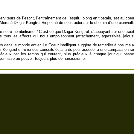
serviteurs de l´esprit, l´entraînement de l´esprit, lojong en tibétain, est au c
 Merci à Dzigar Kongtrul Rinpoché de nous aider sur le chemin d´une bienveilla
e notre nombrilisme ? C´est ce que Dzigar Kongtrul, s´appuyant sur une tradit
 de tous les affects qui nous empoisonnent (attachement, agressivité, jalou
s dans le monde entier, Le Coeur intelligent suggère de remédier à nos maux
Kongtrul offre ici des conseils éclairants pour accéder à une compassion radi
écieux par les temps qui courent, plus précieux à chaque jour qui pass
qui hisse au pouvoir toujours plus de narcissisme.