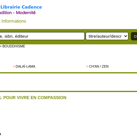
Informations
> BOUDDHISME
>
DALAÏ-LAMA
>
CH'AN / ZEN
L POUR VIVRE EN COMPASSION
k