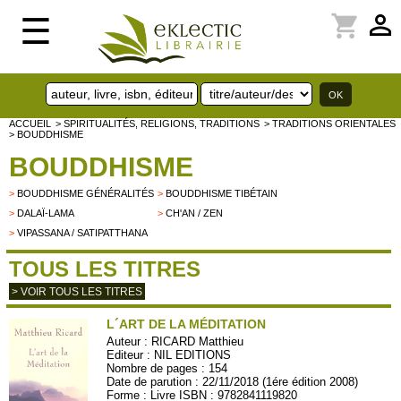
perm_identity
shopping_cart
☰
ACCUEIL
> SPIRITUALITÉS, RELIGIONS, TRADITIONS
> TRADITIONS ORIENTALES
> BOUDDHISME
BOUDDHISME
>
BOUDDHISME GÉNÉRALITÉS
>
BOUDDHISME TIBÉTAIN
>
DALAÏ-LAMA
>
CH'AN / ZEN
>
VIPASSANA / SATIPATTHANA
TOUS LES TITRES
> VOIR TOUS LES TITRES
L´ART DE LA MÉDITATION
Auteur :
RICARD Matthieu
Editeur :
NIL EDITIONS
Nombre de pages : 154
Date de parution : 22/11/2018 (1ére édition 2008)
Forme : Livre ISBN : 9782841119820