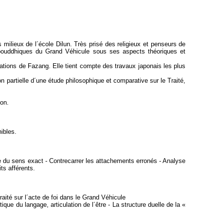
milieux de l´école Dilun. Très prisé des religieux et penseurs de
 bouddhiques du Grand Véhicule sous ses aspects théoriques et
tations de Fazang. Elle tient compte des travaux japonais les plus
n partielle d´une étude philosophique et comparative sur le Traité,
pon.
ibles.
e du sens exact - Contrecarrer les attachements erronés - Analyse
ts afférents.
é sur l´acte de foi dans le Grand Véhicule
ique du langage, articulation de l´être - La structure duelle de la «