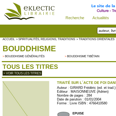
Recherche
Actualités
ACCUEIL
> SPIRITUALITÉS, RELIGIONS, TRADITIONS
> TRADITIONS ORIENTALES
BOUDDHISME
>
BOUDDHISME GÉNÉRALITÉS
>
BOUDDHISME TIBÉTAIN
TOUS LES TITRES
> VOIR TOUS LES TITRES
TRAITÉ SUR L´ACTE DE FOI DA
Auteur :
GIRARD Frédéric (ed. et trad.
Editeur :
MAISONNEUVE (Adrien)
Nombre de pages : 284
Date de parution : 01/01/2004
Forme : Livre ISBN : 4766410580
MAISNEUVE160
EPUISE