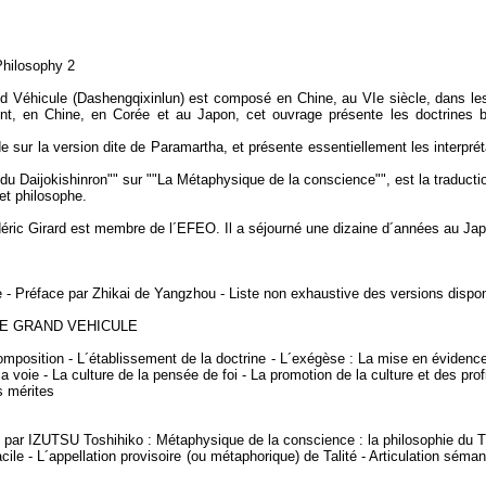
Philosophy 2
and Véhicule (Dashengqixinlun) est composé en Chine, au VIe siècle, dans les 
ient, en Chine, en Corée et au Japon, cet ouvrage présente les doctrines
e sur la version dite de Paramartha, et présente essentiellement les interpré
 du Daijokishinron"" sur ""La Métaphysique de la conscience"", est la traductio
 et philosophe.
éric Girard est membre de l´EFEO. Il a séjourné une dizaine d´années au Ja
e - Préface par Zhikai de Yangzhou - Liste non exhaustive des versions dispon
LE GRAND VEHICULE
composition - L´établissement de la doctrine - L´exégèse : La mise en évidenc
voie - La culture de la pensée de foi - La promotion de la culture et des profi
s mérites
UTSU Toshihiko : Métaphysique de la conscience : la philosophie du Trait
ile - L´appellation provisoire (ou métaphorique) de Talité - Articulation sémant