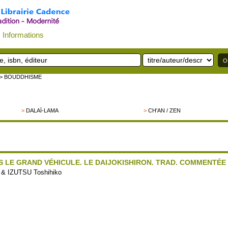
Informations
> BOUDDHISME
>
DALAÏ-LAMA
>
CH'AN / ZEN
NS LE GRAND VÉHICULE. LE DAIJOKISHIRON. TRAD. COMMENTÉE
) & IZUTSU Toshihiko