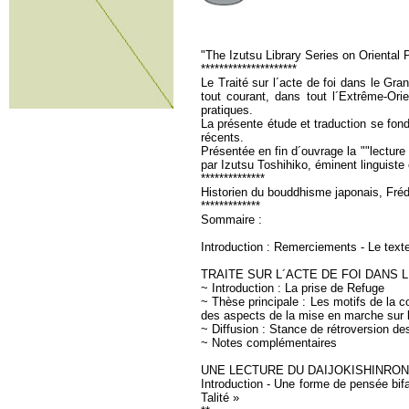
"The Izutsu Library Series on Oriental 
*********************
Le Traité sur l´acte de foi dans le Gr
tout courant, dans tout l´Extrême-Or
pratiques.
La présente étude et traduction se fond
récents.
Présentée en fin d´ouvrage la ""lecture
par Izutsu Toshihiko, éminent linguiste
**************
Historien du bouddhisme japonais, Fréd
*************
Sommaire :
Introduction : Remerciements - Le text
TRAITE SUR L´ACTE DE FOI DANS 
~ Introduction : La prise de Refuge
~ Thèse principale : Les motifs de la 
des aspects de la mise en marche sur la 
~ Diffusion : Stance de rétroversion de
~ Notes complémentaires
UNE LECTURE DU DAIJOKISHINRON par IZ
Introduction - Une forme de pensée bifac
Talité »