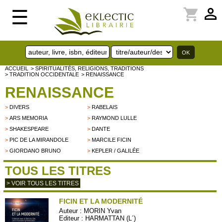
perm_identity
shopping_cart
☰
ACCUEIL
> SPIRITUALITÉS, RELIGIONS, TRADITIONS
> TRADITION OCCIDENTALE
> RENAISSANCE
RENAISSANCE
>
DIVERS
>
RABELAIS
>
ARS MEMORIA
>
RAYMOND LULLE
>
SHAKESPEARE
>
DANTE
>
PIC DE LA MIRANDOLE
>
MARCILE FICIN
>
GIORDANO BRUNO
>
KEPLER / GALILÉE
TOUS LES TITRES
> VOIR TOUS LES TITRES
FICIN ET LA MODERNITÉ
Auteur :
MORIN Yvan
Editeur :
HARMATTAN (L´)