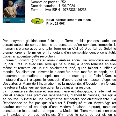
Nombre de pages : 252
Date de parution : 11/01/2024
Forme : Livre ISBN : 9782336416236
HARMATTAN91
NEUF habituellement en stock
Prix : 27.00€
Par l´oxymore géokinétisme ficinien, la Terre, mobile par ses parties se
serrant autour de son centre, ne se constitue qu´en semblant immobile. L
´humain s´élance avec une telle Terre en un Ciel où Dieu fait du Soleil le
premier créé et le milieu en l´y dotant d´un semblable centre constitutif.
Copernic accentue cette révolution.
L´humain, individu (corps et âme) d´emblée social, se symbolise en être
un, car il fait un avec une Terre qui ne s´unifie, à la fois terreuse en elle-
même et terrestre en un ciel solairement igné, qu´en faisant s´unifier le
monde. Sa dilatation universelle s´accélère entre matière et esprit, en l
´occurrence de matière en esprit, mais en un esprit qui, de Ficin à Kant, s
´instaure d´avant à après le concept, d´abord celui de masse. L´ego, de
Descartes à Marie de l´Incarnation, et la modernité, d´Occident en Orient,
ne refoulent plus leur genèse qu´en la voyant ainsi resurgir.
La modernité se dépasse et son anamnèse est dialogique, si elle met au
jour et aperçoit ses prémices renaissantes, d´abord ficiniennes, resurgir à
sa source. S´instaure une biasymétrie temporelle sociohistoricisante : la
Renaissance ne fait pas que s´ajouter à l´Antiquité et au Moyen-Âge (et
paraître comme si en deçà d´une Modernité faisant rupture), mais se
constitue en les articulant et impulse la Modernité. Tiers moment, non plus
tant exclus et en sus qu´inclus. S´y forge le sens de soi et, en s