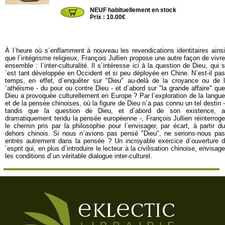
NEUF habituellement en stock
Prix : 10.00€
À l´heure où s´enflamment à nouveau les revendications identitaires ainsi
que l´intégrisme religieux, François Jullien propose une autre façon de vivre
ensemble : l´inter-culturalité. Il s´intéresse ici à la question de Dieu, qui s
´est tant développée en Occident et si peu déployée en Chine. N´est-il pas
temps, en effet, d´enquêter sur "Dieu" au-delà de la croyance ou de l
´athéisme - du pour ou contre Dieu - et d´abord sur "la grande affaire" que
Dieu a provoquée culturellement en Europe ? Par l´exploration de la langue
et de la pensée chinoises, où la figure de Dieu n´a pas connu un tel destin -
tandis que la question de Dieu, et d´abord de son existence, a
dramatiquement tendu la pensée européenne -, François Jullien réinterroge
le chemin pris par la philosophie pour l´envisager, par écart, à partir du
dehors chinois. Si nous n´avions pas pensé "Dieu", ne serions-nous pas
entrés autrement dans la pensée ? Un incroyable exercice d´ouverture d
´esprit qui, en plus d´introduire le lecteur à la civilisation chinoise, envisage
les conditions d´un véritable dialogue inter-culturel.