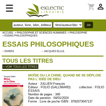
perm_identity
shopping_cart
☰
ACCUEIL
> PHILOSOPHIE ET SCIENCES HUMAINES
> PHILOSOPHIE
> ESSAIS PHILOSOPHIQUES
ESSAIS PHILOSOPHIQUES
>
DIVERS
>
JACQUES ELLUL
TOUS LES TITRES
> VOIR TOUS LES TITRES
MOÏSE OU LA CHINE, QUAND NE SE DÉPLOIE
PAS L´IDÉE DE DIEU
Auteur :
JULLIEN François
Editeur :
FOLIO (GALLIMARD)
collection :
FOLIO
ESSAIS
Nombre de pages : 340
Date de parution : 04/01/2024
Forme : Livre de poche ISBN : 9782073047137
FOLIOESS698