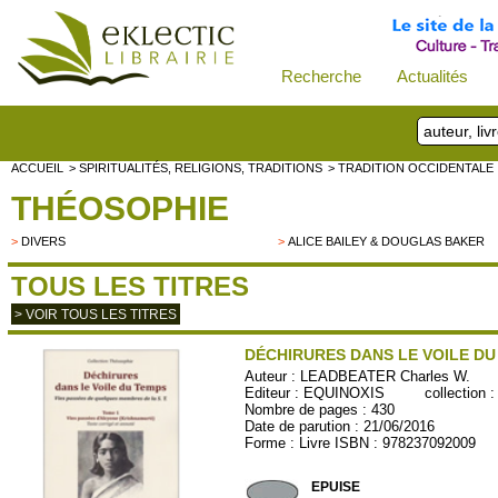
Recherche
Actualités
ACCUEIL
> SPIRITUALITÉS, RELIGIONS, TRADITIONS
> TRADITION OCCIDENTALE
THÉOSOPHIE
>
DIVERS
>
ALICE BAILEY & DOUGLAS BAKER
TOUS LES TITRES
> VOIR TOUS LES TITRES
DÉCHIRURES DANS LE VOILE DU 
Auteur :
LEADBEATER Charles W.
Editeur :
EQUINOXIS
collection 
Nombre de pages : 430
Date de parution : 21/06/2016
Forme : Livre ISBN : 978237092009
EQUINOXIS02
EPUISE