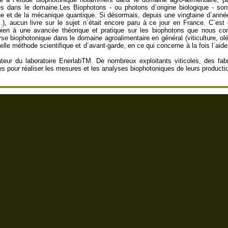
ses dans le domaine.Les Biophotons - ou photons d´origine biologique - so
ue et de la mécanique quantique. Si désormais, depuis une vingtaine d´année
), aucun livre sur le sujet n´était encore paru à ce jour en France. C´est
en à une avancée théorique et pratique sur les biophotons que nous con
e biophotonique dans le domaine agroalimentaire en général (viticulture, oléi
e méthode scientifique et d´avant-garde, en ce qui concerne à la fois l´aide 
dateur du laboratoire EnerlabTM. De nombreux exploitants viticoles, des fab
es pour réaliser les mesures et les analyses biophotoniques de leurs producti