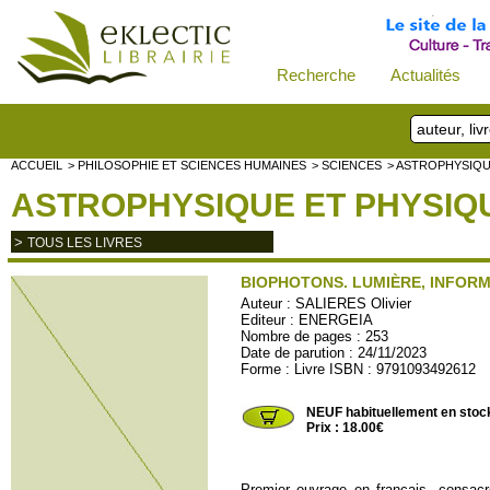
Recherche
Actualités
ACCUEIL
> PHILOSOPHIE ET SCIENCES HUMAINES
> SCIENCES
> ASTROPHYSIQU
ASTROPHYSIQUE ET PHYSIQ
>
TOUS LES LIVRES
BIOPHOTONS. LUMIÈRE, INFORM
Auteur :
SALIERES Olivier
Editeur :
ENERGEIA
Nombre de pages : 253
Date de parution : 24/11/2023
Forme : Livre ISBN : 9791093492612
ENERGEIA28
NEUF habituellement en stoc
Prix : 18.00€
Premier ouvrage en français, consacré