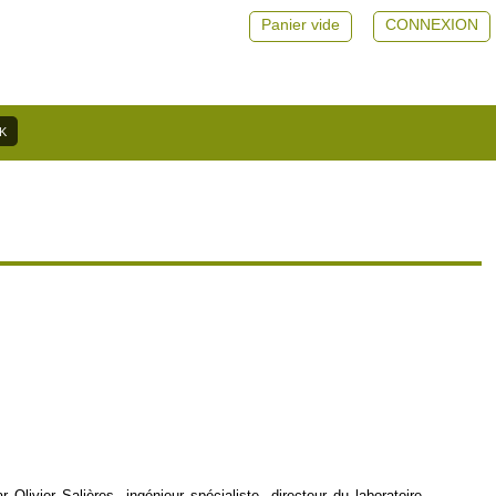
Panier vide
CONNEXION
livier Salières, ingénieur spécialiste, directeur du laboratoire