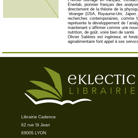
Enerlab, pionnier français des analy
directement de la théorie de la physiq
´étranger (USA, Royaume-Uni, Japon...
recherches contemporaines, comme bi
représente le développement de l´analys
maintenant s´affirmer comme une nouvell
nutrition, de goût, voire bien de santé.
Olivier Salières est ingénieur, et fon
agroalimentaire font appel à ses servic
Librairie Cadence
62 rue St Jean
69005 LYON