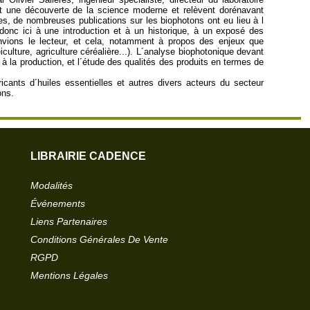
nt une découverte de la science moderne et relèvent dorénavant
s, de nombreuses publications sur les biophotons ont eu lieu à l
 donc ici à une introduction et à un historique, à un exposé des
vions le lecteur, et cela, notamment à propos des enjeux que
culture, agriculture céréalière...). L´analyse biophotonique devant
à la production, et l´étude des qualités des produits en termes de
ricants d´huiles essentielles et autres divers acteurs du secteur
ons.
LIBRAIRIE CADENCE
Modalités
Événements
Liens Partenaires
Conditions Générales De Vente
RGPD
Mentions Légales