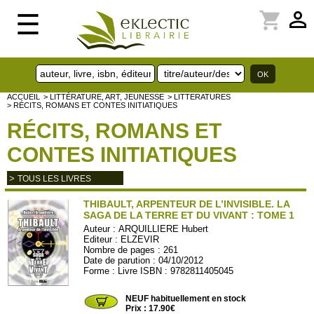
perm_identity
shopping_cart
☰
ACCUEIL
> LITTÉRATURE, ART, JEUNESSE
> LITTERATURES
> RÉCITS, ROMANS ET CONTES INITIATIQUES
RÉCITS, ROMANS ET
CONTES INITIATIQUES
>
TOUS LES LIVRES
THIBAULT, ARPENTEUR DE L’INVISIBLE. LA
SAGA DE LA TERRE ET DU VIVANT : TOME 1
Auteur :
ARQUILLIERE Hubert
Editeur :
ELZEVIR
Nombre de pages : 261
Date de parution : 04/10/2012
Forme : Livre ISBN : 9782811405045
ELZEVIR05
NEUF habituellement en stock
Prix : 17.90€