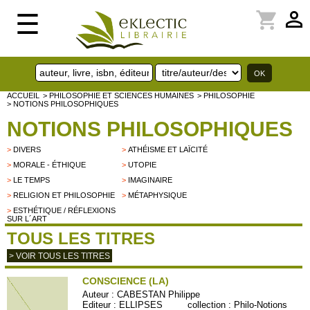
perm_identity
shopping_cart
☰
ACCUEIL
> PHILOSOPHIE ET SCIENCES HUMAINES
> PHILOSOPHIE
> NOTIONS PHILOSOPHIQUES
NOTIONS PHILOSOPHIQUES
>
DIVERS
>
ATHÉISME ET LAÏCITÉ
>
MORALE - ÉTHIQUE
>
UTOPIE
>
LE TEMPS
>
IMAGINAIRE
>
RELIGION ET PHILOSOPHIE
>
MÉTAPHYSIQUE
>
ESTHÉTIQUE / RÉFLEXIONS
SUR L´ART
TOUS LES TITRES
> VOIR TOUS LES TITRES
CONSCIENCE (LA)
Auteur :
CABESTAN Philippe
Editeur :
ELLIPSES
collection :
Philo-Notions