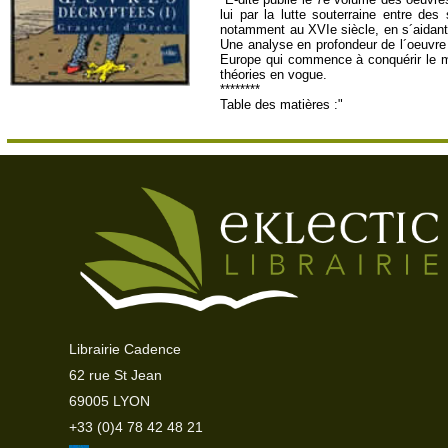
lui par la lutte souterraine entre de
notamment au XVIe siècle, en s´aidant 
Une analyse en profondeur de l´oeuvre 
Europe qui commence à conquérir le mo
théories en vogue.
********
Table des matières :"
Librairie Cadence
62 rue St Jean
69005 LYON
+33 (0)4 78 42 48 21