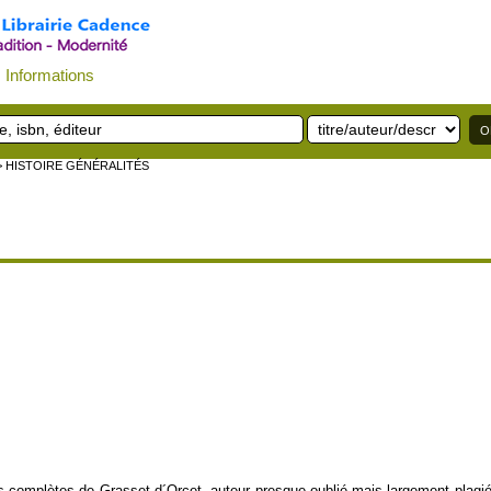
Informations
> HISTOIRE GÉNÉRALITÉS
 complètes de Grasset d´Orcet, auteur presque oublié mais largement plagié po