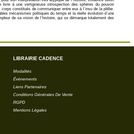
se livre à une vertigineuse introspection des sphères du pouvoir
 corps constitués de communiquer entre eux à l´insu de la plèbe.
ables mécanismes politiques du temps et la réelle évolution d´une
leur de sa vision de l´histoire, qui se démarque totalement des
LIBRAIRIE CADENCE
Modalités
Événements
Liens Partenaires
Conditions Générales De Vente
RGPD
Mentions Légales