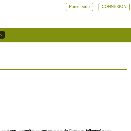
Panier vide
CONNEXION
ur son interprétation très atypique de l´histoire, influencé selon