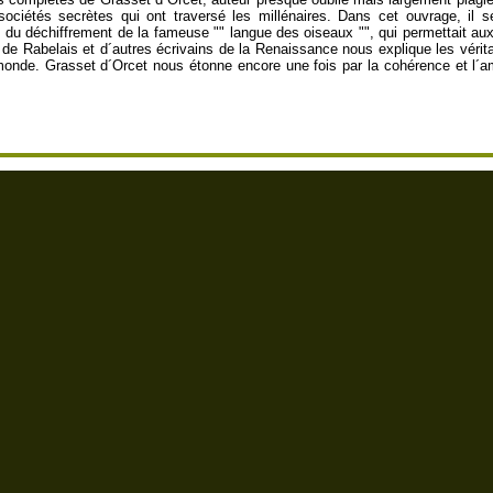
s sociétés secrètes qui ont traversé les millénaires. Dans cet ouvrage, il 
du déchiffrement de la fameuse "" langue des oiseaux "", qui permettait aux
de Rabelais et d´autres écrivains de la Renaissance nous explique les vérit
nde. Grasset d´Orcet nous étonne encore une fois par la cohérence et l´amp