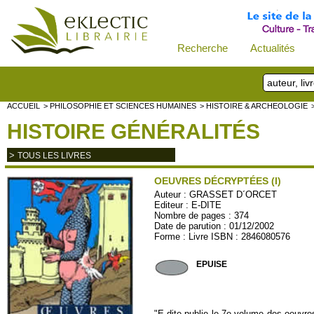
Recherche
Actualités
ACCUEIL
> PHILOSOPHIE ET SCIENCES HUMAINES
> HISTOIRE & ARCHEOLOGIE
HISTOIRE GÉNÉRALITÉS
>
TOUS LES LIVRES
OEUVRES DÉCRYPTÉES (I)
Auteur :
GRASSET D´ORCET
Editeur :
E-DITE
Nombre de pages : 374
Date de parution : 01/12/2002
Forme : Livre ISBN : 2846080576
EDITE10
EPUISE
"E-dite publie le 7e volume des oeuvres