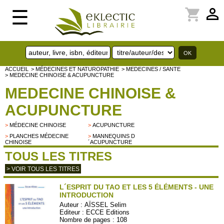
perm_identity
shopping_cart
☰
ACCUEIL
> MÉDECINES ET NATUROPATHIE
> MEDECINES / SANTE
> MEDECINE CHINOISE & ACUPUNCTURE
MEDECINE CHINOISE &
ACUPUNCTURE
>
MÉDECINE CHINOISE
>
ACUPUNCTURE
>
PLANCHES MÉDECINE
>
MANNEQUINS D
CHINOISE
´ACUPUNCTURE
TOUS LES TITRES
> VOIR TOUS LES TITRES
L´ESPRIT DU TAO ET LES 5 ÉLÉMENTS - UNE
INTRODUCTION
Auteur :
AÏSSEL Selim
Editeur :
ECCE Editions
Nombre de pages : 108