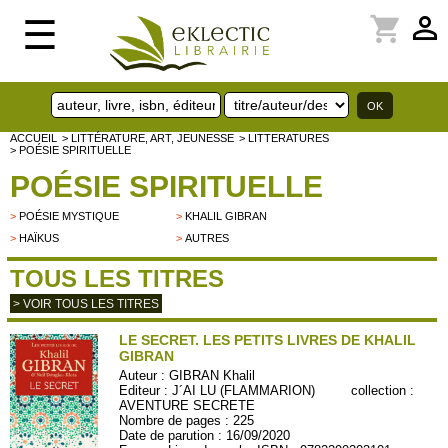
perm_identity
shopping_cart
☰
ACCUEIL
> LITTÉRATURE, ART, JEUNESSE
> LITTERATURES
> POÉSIE SPIRITUELLE
POÉSIE SPIRITUELLE
>
POÉSIE MYSTIQUE
>
KHALIL GIBRAN
>
HAÏKUS
>
AUTRES
TOUS LES TITRES
> VOIR TOUS LES TITRES
LE SECRET. LES PETITS LIVRES DE KHALIL
GIBRAN
Auteur :
GIBRAN Khalil
Editeur :
J´AI LU (FLAMMARION)
collection :
AVENTURE SECRETE
Nombre de pages : 225
Date de parution : 16/09/2020