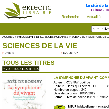
Recherche
Actualités
ACCUEIL
> PHILOSOPHIE ET SCIENCES HUMAINES
> SCIENCES
> SCIENCES DE LA
SCIENCES DE LA VIE
>
DIVERS
>
ÉVOLUTION
TOUS LES TITRES
> VOIR TOUS LES TITRES
LA SYMPHONIE DU VIVANT. COM
Auteur :
ROSNAY Joël de
Editeur :
Liens qui libèrent - LLL
colle
Nombre de pages : 240
Date de parution : 10/04/2019
Forme : Livre de poche ISBN : 979102
LLL06
NEUF habituellement en stoc