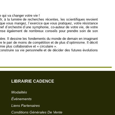
e qui va changer votre vie !
, à la lumière de recherches récentes, les scientifiques revoient
e que vous mangez, l´exercice que vous pratiquez, votre résistance
hef d´orchestre d´une symphonie, co-auteur de votre vie, de votre
ispense également de nombreux conseils pour prendre soin de son
 entière. Il dessine les fondements du monde de demain en imaginant
e le pari de moins de compétition et de plus d´optimisme. Il décrit
e plus collaborative et « circulaire ».
construire sa vie personnelle et de décider des futures évolutions
LIBRAIRIE CADENCE
Modalités
Événements
Liens Partenaires
Conditions Générales De Vente