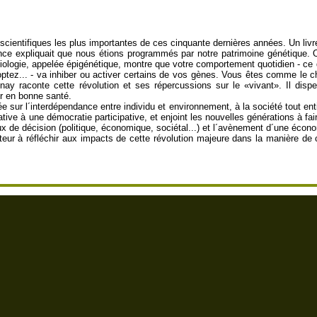
 scientifiques les plus importantes de ces cinquante dernières années. Un livr
ce expliquait que nous étions programmés par notre patrimoine génétique. Or
 biologie, appelée épigénétique, montre que votre comportement quotidien - c
optez... - va inhiber ou activer certains de vos gènes. Vous êtes comme le c
snay raconte cette révolution et ses répercussions sur le «vivant». Il d
er en bonne santé.
fondée sur l´interdépendance entre individu et environnement, à la société tout
ive à une démocratie participative, et enjoint les nouvelles générations à fair
 de décision (politique, économique, sociétal...) et l´avènement d´une économi
cteur à réfléchir aux impacts de cette révolution majeure dans la manière de 