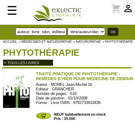
perm_identity
shopping_cart
☰
ACCUEIL
> MÉDECINES ET NATUROPATHIE
> NATUROPATHIE
> PHYTOTHÉRAPIE
PHYTOTHÉRAPIE
>
TOUS LES LIVRES
TRAITÉ PRATIQUE DE PHYTOTHÉRAPIE -
REMÈDES D´HIER POUR MÉDECINE DE DEMAIN
Auteur :
MOREL Jean-Michel Dr
Editeur :
GRANCHER
Nombre de pages : 618
Date de parution : 01/10/2008
Forme : Livre ISBN : 9782733910436
GRAN214
NEUF habituellement en stock
Prix : 35.50€