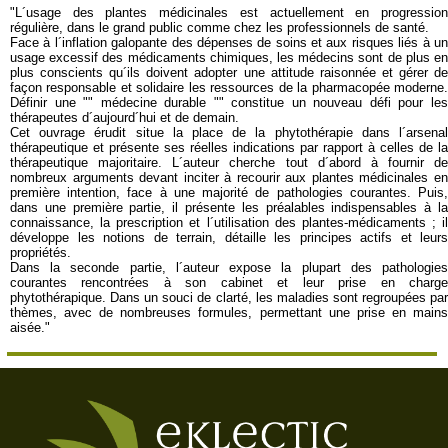
"L´usage des plantes médicinales est actuellement en progression
régulière, dans le grand public comme chez les professionnels de santé.
Face à l´inflation galopante des dépenses de soins et aux risques liés à un
usage excessif des médicaments chimiques, les médecins sont de plus en
plus conscients qu´ils doivent adopter une attitude raisonnée et gérer de
façon responsable et solidaire les ressources de la pharmacopée moderne.
Définir une "" médecine durable "" constitue un nouveau défi pour les
thérapeutes d´aujourd´hui et de demain.
Cet ouvrage érudit situe la place de la phytothérapie dans l´arsenal
thérapeutique et présente ses réelles indications par rapport à celles de la
thérapeutique majoritaire. L´auteur cherche tout d´abord à fournir de
nombreux arguments devant inciter à recourir aux plantes médicinales en
première intention, face à une majorité de pathologies courantes. Puis,
dans une première partie, il présente les préalables indispensables à la
connaissance, la prescription et l´utilisation des plantes-médicaments ; il
développe les notions de terrain, détaille les principes actifs et leurs
propriétés.
Dans la seconde partie, l´auteur expose la plupart des pathologies
courantes rencontrées à son cabinet et leur prise en charge
phytothérapique. Dans un souci de clarté, les maladies sont regroupées par
thèmes, avec de nombreuses formules, permettant une prise en mains
aisée."