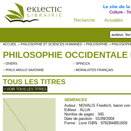
Recherche
Actualités
ACCUEIL
> PHILOSOPHIE ET SCIENCES HUMAINES
> PHILOSOPHIE
> PHILOSOPHI
PHILOSOPHIE OCCIDENTALE M
>
DIVERS
>
SPINOZA
>
PHILO ANGLO-SAXONNE
>
MORALISTES FRANÇAIS
TOUS LES TITRES
> VOIR TOUS LES TITRES
SEMENCES
Auteur :
NOVALIS Friedrich, baron von
Editeur :
ALLIA
Nombre de pages : 345
Date de parution : 01/09/2004
Forme : Livre ISBN : 9782844851659
ALLIA61