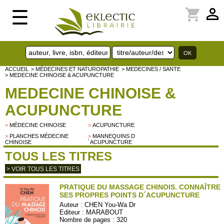
perm_identity
shopping_cart
☰
ACCUEIL
> MÉDECINES ET NATUROPATHIE
> MEDECINES / SANTE
> MEDECINE CHINOISE & ACUPUNCTURE
MEDECINE CHINOISE &
ACUPUNCTURE
>
MÉDECINE CHINOISE
>
ACUPUNCTURE
>
PLANCHES MÉDECINE
>
MANNEQUINS D
CHINOISE
´ACUPUNCTURE
TOUS LES TITRES
> VOIR TOUS LES TITRES
PRATIQUE DU MASSAGE CHINOIS. CONNAÎTRE
SES PROPRES POINTS D´ACUPUNCTURE
Auteur :
CHEN You-Wa Dr
Editeur :
MARABOUT
Nombre de pages : 320