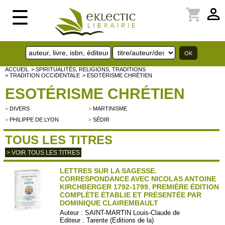
perm_identity
shopping_cart
☰
ACCUEIL
> SPIRITUALITÉS, RELIGIONS, TRADITIONS
> TRADITION OCCIDENTALE
> ESOTÉRISME CHRÉTIEN
ESOTÉRISME CHRÉTIEN
>
DIVERS
>
MARTINISME
>
PHILIPPE DE LYON
>
SÉDIR
TOUS LES TITRES
> VOIR TOUS LES TITRES
LETTRES SUR LA SAGESSE.
CORRESPONDANCE AVEC NICOLAS ANTOINE
KIRCHBERGER 1792-1799. PREMIÈRE ÉDITION
COMPLÈTE ÉTABLIE ET PRÉSENTÉE PAR
DOMINIQUE CLAIREMBAULT
Auteur :
SAINT-MARTIN Louis-Claude de
Editeur :
Tarente (Editions de la)