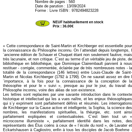
Nombre de pages : 560
Date de parution : 13/09/2024
Forme : Livre ISBN : 9782494823228
TARENTE41
NEUF habituellement en stock
Prix : 36.00€
« Cette correspondance de Saint-Martin et Kirchberger est essentielle pour
la connaissance du Philosophe inconnu. On l´attendait depuis longtemps, l
´ancienne édition de Schauer et Chuquet étant non seulement fautive, mais
très lacunaire, et non critique. C´est au terme d´un véritable jeu de piste, de
bibliothèque en bibliothèque, que Dominique Clairembault parvient à nous
restituer - corrigée, commentée, éclairée par de très nombreuses notes - la
totalité de la correspondance (146 lettres) entre Louis-Claude de Saint-
Martin et Nicolas Kirchberger (1792 à 1799). On ne saurait assez en dire l
´importance, à la fois pour la connaissance de la conception de la
théosophie et pour le « suivi », presque au jour le jour, du travail du
Philosophe inconnu, voire des aléas de son existence.
Les lettres sont replacées par une savante introduction dans le contexte
historique et intellectuel qui les a vues naître, et les enjeux théosophiques
qui s´y expriment sont parfaitement définis et résumés. Les interrogations
de Kirchberger sur la Cause active et intelligente, la Sophia, la science des
nombres, les manifestations spirituelles, la théurgie, etc. sont ainsi
parfaitement expliquées et contextualisées. C´est bien tout un «
microcosme illuministe », parfaitement identifié dans les notes, des
représentants des Élus coëns à ceux de « l´école du nord », de Lavater et
Eckartshausen à Cagliostro, enfin à tous les disciples de Jacob Boehme -