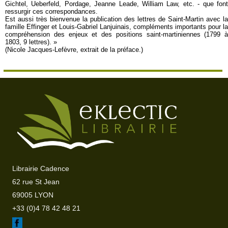
Gichtel, Ueberfeld, Pordage, Jeanne Leade, William Law, etc. - que font
ressurgir ces correspondances.
Est aussi très bienvenue la publication des lettres de Saint-Martin avec la
famille Effinger et Louis-Gabriel Lanjuinais, compléments importants pour la
compréhension des enjeux et des positions saint-martiniennes (1799 à
1803, 9 lettres). »
(Nicole Jacques-Lefèvre, extrait de la préface.)
Librairie Cadence
62 rue St Jean
69005 LYON
+33 (0)4 78 42 48 21