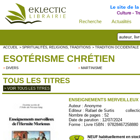
Recherche
Actualités
ACCUEIL
> SPIRITUALITÉS, RELIGIONS, TRADITIONS
> TRADITION OCCIDENTALE
ESOTÉRISME CHRÉTIEN
>
DIVERS
>
MARTINISME
TOUS LES TITRES
> VOIR TOUS LES TITRES
ENSEIGNEMENTS MERVEILLEUX 
Auteur :
Anonyme
Editeur :
Rafael de Surtis
collectio
Nombre de pages : 52
Date de parution : 12/07/2024
Forme : Livre ISBN : 97828467258880
SURTIS50
NEUF habituellement en stoc