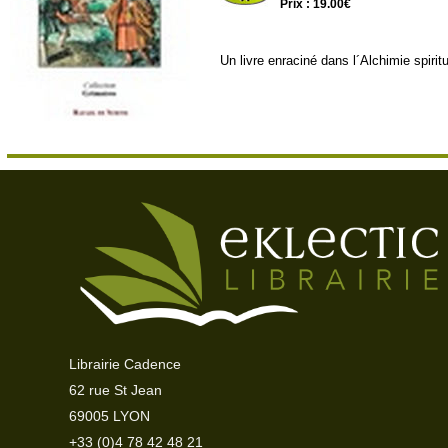
Prix : 19.00€
Un livre enraciné dans l´Alchimie spir
Librairie Cadence
62 rue St Jean
69005 LYON
+33 (0)4 78 42 48 21