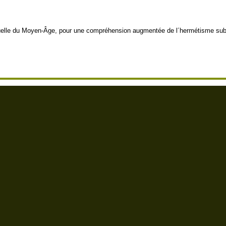
ituelle du Moyen-Âge, pour une compréhension augmentée de l´hermétisme subti