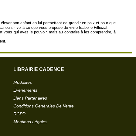
 élever son enfant en lui permettant de grandir en paix et pour que
anouis - voilà ce que vous propose de vivre Isabelle Filliozat.
est vous qui avez le pouvoir, mais au contraire à les comprendre, à
ent.
LIBRAIRIE CADENCE
Modalités
Événements
Liens Partenaires
Conditions Générales De Vente
RGPD
Mentions Légales