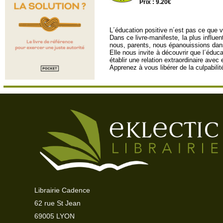
Prix : 9.20€
L´éducation positive n´est pas ce que 
Dans ce livre-manifeste, la plus influe
nous, parents, nous épanouissions dans 
Elle nous invite à découvrir que l´éduc
établir une relation extraordinaire avec 
Apprenez à vous libérer de la culpabili
Librairie Cadence
62 rue St Jean
69005 LYON