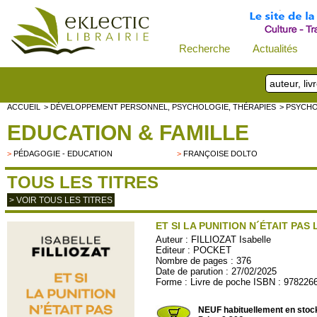
Recherche
Actualités
ACCUEIL
> DÉVELOPPEMENT PERSONNEL, PSYCHOLOGIE, THÉRAPIES
> PSYCH
EDUCATION & FAMILLE
>
PÉDAGOGIE - EDUCATION
>
FRANÇOISE DOLTO
TOUS LES TITRES
> VOIR TOUS LES TITRES
ET SI LA PUNITION N´ÉTAIT PAS
Auteur :
FILLIOZAT Isabelle
Editeur :
POCKET
Nombre de pages : 376
Date de parution : 27/02/2025
Forme : Livre de poche ISBN : 978226
POCKET19684
NEUF habituellement en stoc