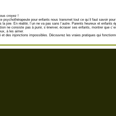
vous croyez !
nte psychothérapeute pour enfants nous transmet tout ce qu´il faut savoir pour
la joie. En réalité, l´un ne va pas sans l´autre. Parents heureux et enfants ép
ation ne consiste pas à punir, s´énerver, écraser ses enfants, montrer que c´
eux, à les aimer.
té et des injonctions impossibles. Découvrez les vraies pratiques qui fonctionn