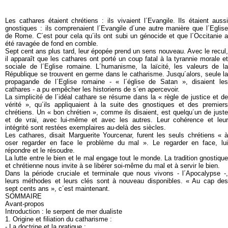
Les cathares étaient chrétiens : ils vivaient l´Evangile. Ils étaient aussi
gnostiques : ils comprenaient l´Evangile d´une autre manière que l´Eglise
de Rome. C´est pour cela qu´ils ont subi un génocide et que l´Occitanie a
été ravagée de fond en comble.
Sept cent ans plus tard, leur épopée prend un sens nouveau. Avec le recul,
il apparaît que les cathares ont porté un coup fatal à la tyrannie morale et
sociale de l´Eglise romaine. L´humanisme, la laïcité, les valeurs de la
République se trouvent en germe dans le catharisme. Jusqu´alors, seule la
propagande de l´Eglise romaine - « l´église de Satan », disaient les
cathares - a pu empêcher les historiens de s´en apercevoir.
La simplicité de l´idéal cathare se résume dans la « règle de justice et de
vérité », qu´ils appliquaient à la suite des gnostiques et des premiers
chrétiens. Un « bon chrétien », comme ils disaient, est quelqu´un de juste
et de vrai, avec lui-même et avec les autres. Leur cohérence et leur
intégrité sont restées exemplaires au-delà des siècles.
Les cathares, disait Marguerite Yourcenar, furent les seuls chrétiens « à
oser regarder en face le problème du mal ». Le regarder en face, lui
répondre et le résoudre.
La lutte entre le bien et le mal engage tout le monde. La tradition gnostique
et chrétienne nous invite à se libérer soi-même du mal et à servir le bien.
Dans la période cruciale et terminale que nous vivons - l´Apocalypse -,
leurs méthodes et leurs clés sont à nouveau disponibles. « Au cap des
sept cents ans », c´est maintenant.
SOMMAIRE
Avant-propos
Introduction : le serpent de mer dualiste
1. Origine et filiation du catharisme :
- La doctrine et la pratique ;