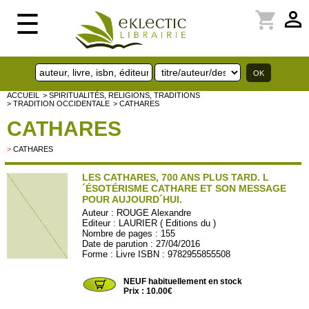
perm_identity
shopping_cart
☰
ACCUEIL
> SPIRITUALITÉS, RELIGIONS, TRADITIONS
> TRADITION OCCIDENTALE
> CATHARES
CATHARES
>
CATHARES
LES CATHARES, 700 ANS PLUS TARD. L
´ÉSOTÉRISME CATHARE ET SON MESSAGE
POUR AUJOURD´HUI.
Auteur :
ROUGE Alexandre
Editeur :
LAURIER ( Editions du )
Nombre de pages : 155
Date de parution : 27/04/2016
Forme : Livre ISBN : 9782955855508
LAURIER07
NEUF habituellement en stock
Prix : 10.00€