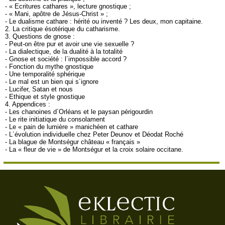
- « Ecritures cathares », lecture gnostique ;
- « Mani, apôtre de Jésus-Christ » ;
- Le dualisme cathare : hérité ou inventé ? Les deux, mon capitaine.
2. La critique ésotérique du catharisme.
3. Questions de gnose :
- Peut-on être pur et avoir une vie sexuelle ?
- La dialectique, de la dualité à la totalité
- Gnose et société : l´impossible accord ?
- Fonction du mythe gnostique
- Une temporalité sphérique
- Le mal est un bien qui s´ignore
- Lucifer, Satan et nous
- Ethique et style gnostique
4. Appendices :
- Les chanoines d´Orléans et le paysan périgourdin
- Le rite initiatique du consolament
- Le « pain de lumière » manichéen et cathare
- L´évolution individuelle chez Peter Deunov et Déodat Roché
- La blague de Montségur château « français »
- La « fleur de vie » de Montségur et la croix solaire occitane.