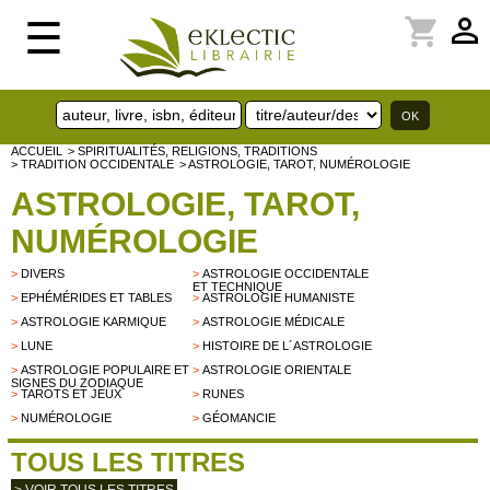
perm_identity
shopping_cart
☰
ACCUEIL
> SPIRITUALITÉS, RELIGIONS, TRADITIONS
> TRADITION OCCIDENTALE
> ASTROLOGIE, TAROT, NUMÉROLOGIE
ASTROLOGIE, TAROT,
NUMÉROLOGIE
>
DIVERS
>
ASTROLOGIE OCCIDENTALE
ET TECHNIQUE
>
EPHÉMÉRIDES ET TABLES
>
ASTROLOGIE HUMANISTE
>
ASTROLOGIE KARMIQUE
>
ASTROLOGIE MÉDICALE
>
LUNE
>
HISTOIRE DE L´ASTROLOGIE
>
ASTROLOGIE POPULAIRE ET
>
ASTROLOGIE ORIENTALE
SIGNES DU ZODIAQUE
>
TAROTS ET JEUX
>
RUNES
>
NUMÉROLOGIE
>
GÉOMANCIE
TOUS LES TITRES