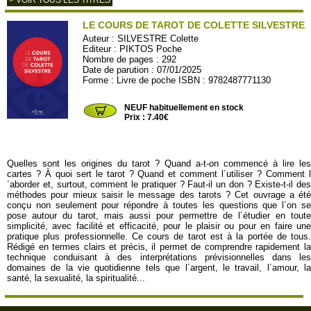
> VOIR TOUS LES TITRES
LE COURS DE TAROT DE COLETTE SILVESTRE
Auteur :
SILVESTRE Colette
Editeur :
PIKTOS Poche
Nombre de pages : 292
Date de parution : 07/01/2025
Forme : Livre de poche ISBN : 9782487771130
PIKTOS05
NEUF habituellement en stock
Prix : 7.40€
Quelles sont les origines du tarot ? Quand a-t-on commencé à lire les
cartes ? À quoi sert le tarot ? Quand et comment l´utiliser ? Comment l
´aborder et, surtout, comment le pratiquer ? Faut-il un don ? Existe-t-il des
méthodes pour mieux saisir le message des tarots ? Cet ouvrage a été
conçu non seulement pour répondre à toutes les questions que l´on se
pose autour du tarot, mais aussi pour permettre de l´étudier en toute
simplicité, avec facilité et efficacité, pour le plaisir ou pour en faire une
pratique plus professionnelle. Ce cours de tarot est à la portée de tous.
Rédigé en termes clairs et précis, il permet de comprendre rapidement la
technique conduisant à des interprétations prévisionnelles dans les
domaines de la vie quotidienne tels que l´argent, le travail, l´amour, la
santé, la sexualité, la spiritualité...