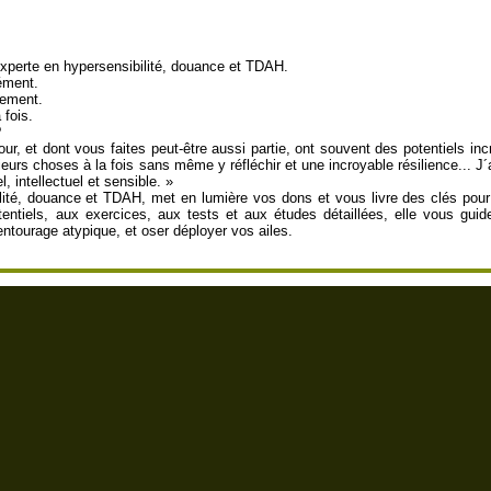
´experte en hypersensibilité, douance et TDAH.
ément.
llement.
 fois.
?
, et dont vous faites peut-être aussi partie, ont souvent des potentiels incr
sieurs choses à la fois sans même y réfléchir et une incroyable résilience... 
 intellectuel et sensible. »
ilité, douance et TDAH, met en lumière vos dons et vous livre des clés p
ntiels, aux exercices, aux tests et aux études détaillées, elle vous gui
ntourage atypique, et oser déployer vos ailes.