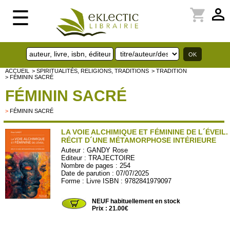
perm_identity
shopping_cart
☰
ACCUEIL
> SPIRITUALITÉS, RELIGIONS, TRADITIONS
> TRADITION
> FÉMININ SACRÉ
FÉMININ SACRÉ
>
FÉMININ SACRÉ
LA VOIE ALCHIMIQUE ET FÉMININE DE L´ÉVEIL.
RÉCIT D´UNE MÉTAMORPHOSE INTÉRIEURE
Auteur :
GANDY Rose
Editeur :
TRAJECTOIRE
Nombre de pages : 254
Date de parution : 07/07/2025
Forme : Livre ISBN : 9782841979097
TRAJ341
NEUF habituellement en stock
Prix : 21.00€