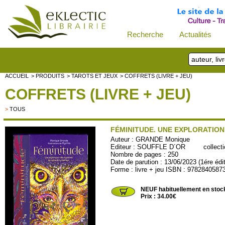
Recherche
Actualités
ACCUEIL
> PRODUITS
> TAROTS ET JEUX
> COFFRETS (LIVRE + JEU)
COFFRETS (LIVRE + JEU)
>
TOUS
FÉMINITUDE. UNE EXPLORATION 
Auteur :
GRANDE Monique
Editeur :
SOUFFLE D´OR
collectio
Nombre de pages : 250
Date de parution : 13/06/2023 (1ére édi
Forme : livre + jeu ISBN : 9782840587
SOU122
NEUF habituellement en stoc
Prix : 34.00€