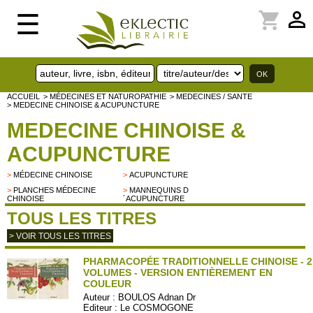
perm_identity
shopping_cart
☰
ACCUEIL
> MÉDECINES ET NATUROPATHIE
> MEDECINES / SANTE
> MEDECINE CHINOISE & ACUPUNCTURE
MEDECINE CHINOISE &
ACUPUNCTURE
>
MÉDECINE CHINOISE
>
ACUPUNCTURE
>
PLANCHES MÉDECINE
>
MANNEQUINS D
CHINOISE
´ACUPUNCTURE
TOUS LES TITRES
> VOIR TOUS LES TITRES
PHARMACOPÉE TRADITIONNELLE CHINOISE - 2
VOLUMES - VERSION ENTIÈREMENT EN
COULEUR
Auteur :
BOULOS Adnan Dr
Editeur :
Le COSMOGONE