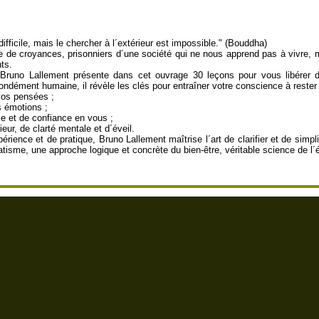
fficile, mais le chercher à l´extérieur est impossible." (Bouddha)
e croyances, prisonniers d´une société qui ne nous apprend pas à vivre, mai
ts.
Bruno Lallement présente dans cet ouvrage 30 leçons pour vous libérer 
ondément humaine, il révèle les clés pour entraîner votre conscience à rester 
 vos pensées ;
s émotions ;
ie et de confiance en vous ;
ieur, de clarté mentale et d´éveil.
rience et de pratique, Bruno Lallement maîtrise l´art de clarifier et de simpli
matisme, une approche logique et concrète du bien-être, véritable science de l´