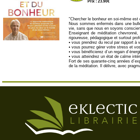
Prix : 23.90€
"Chercher le bonheur en soi-même est di
Nous sommes enfermés dans une bulle d
vie, sans que nous en soyons conscien
Enseignant de méditation chevronné, 
rigoureuse, pédagogique et surtout prof
• vous prendrez du recul par rapport à
• vous pourrez gérer votre stress et vo
• vous bénéficierez d´un regain d´énerg
• vous atteindrez un état de calme intér
Fort de ses quarante-cinq années d´expé
de la méditation. Il délivre, avec prag