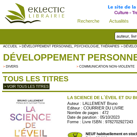
Recherche
Actualités
ACCUEIL
> DÉVELOPPEMENT PERSONNEL, PSYCHOLOGIE, THÉRAPIES
> DÉVEL
DÉVELOPPEMENT PERSONN
>
DIVERS
>
COMMUNICATION NON-VIOLENTE
TOUS LES TITRES
> VOIR TOUS LES TITRES
LA SCIENCE DE L´ÉVEIL ET DU 
Auteur :
LALLEMENT Bruno
Editeur :
COURRIER DU LIVRE
Nombre de pages : 472
Date de parution : 05/10/2023
Forme : Livre ISBN : 9782702927243
CDL799
NEUF habituellement en stoc