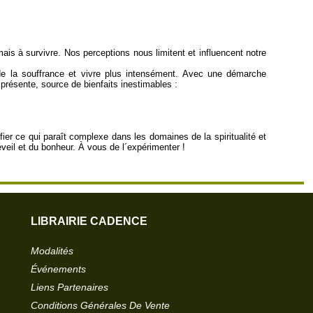
s à survivre. Nos perceptions nous limitent et influencent notre
de la souffrance et vivre plus intensément. Avec une démarche
présente, source de bienfaits inestimables :
fier ce qui paraît complexe dans les domaines de la spiritualité et
éveil et du bonheur. À vous de l´expérimenter !
LIBRAIRIE CADENCE
Modalités
Événements
Liens Partenaires
Conditions Générales De Vente