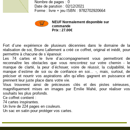
Nombre de pages : 0
Date de parution : 02/12/2021
Forme : livre + jeu ISBN : 9782702920664
CDL763
NEUF Normalement disponible sur
commande
Prix : 27.00€
Fort d´une expérience de plusieurs décennies dans le domaine de la
réalisation de soi, Bruno Lallement a créé ce coffret, original et inédit, pour
permettre à chacune de s´épanouir.
Les 74 cartes et le livre d´accompagnement vous permettront de
reconnaître les obstacles que vous rencontrez sur votre chemin - le
manque de clarté, la peur d´échouer, voire de réussir, la culpabilité, le
manque d´estime de soi ou de confiance en soi... -, mais, surtout, de
préciser et nourrir vos aspirations afin qu´elles gagnent en puissance et
prennent leur juste place dans votre vie.
Vous trouverez ainsi de précieuses clés et des pistes sérieuses,
magnifiquement mises en images par Emilie Mahé, pour réaliser vos
souhaits les plus profonds.
Ce coffret contient :
74 cartes inspirantes.
Un livre de 224 pages en couleurs.
Un sac en satin pour protéger vos cartes.