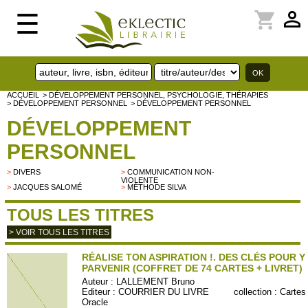
perm_identity
shopping_cart
☰
ACCUEIL
> DÉVELOPPEMENT PERSONNEL, PSYCHOLOGIE, THÉRAPIES
> DÉVELOPPEMENT PERSONNEL
> DÉVELOPPEMENT PERSONNEL
DÉVELOPPEMENT
PERSONNEL
>
DIVERS
>
COMMUNICATION NON-
VIOLENTE
>
JACQUES SALOMÉ
>
MÉTHODE SILVA
TOUS LES TITRES
> VOIR TOUS LES TITRES
RÉALISE TON ASPIRATION !. DES CLÉS POUR Y
PARVENIR (COFFRET DE 74 CARTES + LIVRET)
Auteur :
LALLEMENT Bruno
Editeur :
COURRIER DU LIVRE
collection :
Cartes
Oracle