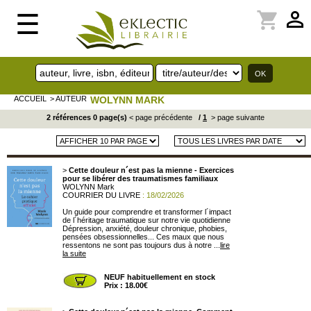
perm_identity
shopping_cart
☰
ACCUEIL
> AUTEUR
WOLYNN MARK
2 références 0 page(s)
< page précédente
/
1
> page suivante
>
Cette douleur n´est pas la mienne - Exercices
pour se libérer des traumatismes familiaux
WOLYNN Mark
COURRIER DU LIVRE
: 18/02/2026
Un guide pour comprendre et transformer l´impact
de l´héritage traumatique sur notre vie quotidienne
Dépression, anxiété, douleur chronique, phobies,
pensées obsessionnelles... Ces maux que nous
ressentons ne sont pas toujours dus à notre ...
lire
la suite
NEUF habituellement en stock
Prix : 18.00€