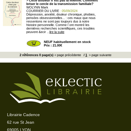
>
Cette douleur n´est pas la mienne. Comment
briser le cercle de la transmission familiale?
WOLYNN Mark
COURRIER DU LIVRE
: 05/09/2024
Dépression, anxiété, douleur chronique, phobies,
pensées obsessionnelles... : ces maux que nous
ressentons ne sont pas toujours dus à notre
histoire personnelle. Comme l´ont montré les
dernières recherches scientifiques, ces troubles
peuvent &ecir ...
lire la suite
NEUF habituellement en stock
Prix : 21.00€
2 références 0 page(s)
< page précédente
/
1
> page suivante
Librairie Cadence
62 rue St Jean
69005 LYON