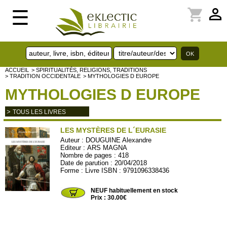
perm_identity
shopping_cart
☰
ACCUEIL
> SPIRITUALITÉS, RELIGIONS, TRADITIONS
> TRADITION OCCIDENTALE
> MYTHOLOGIES D EUROPE
MYTHOLOGIES D EUROPE
>
TOUS LES LIVRES
LES MYSTÈRES DE L´EURASIE
Auteur :
DOUGUINE Alexandre
Editeur :
ARS MAGNA
Nombre de pages : 418
Date de parution : 20/04/2018
Forme : Livre ISBN : 9791096338436
ARSMA02
NEUF habituellement en stock
Prix : 30.00€