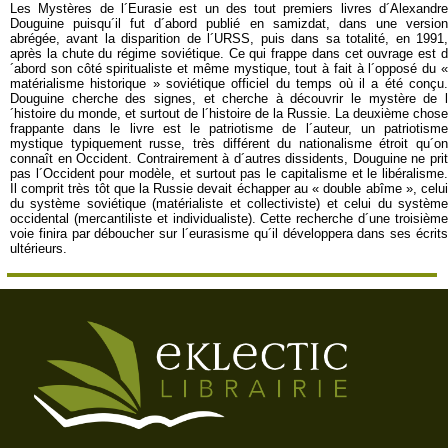
Les Mystères de l´Eurasie est un des tout premiers livres d´Alexandre
Douguine puisqu´il fut d´abord publié en samizdat, dans une version
abrégée, avant la disparition de l´URSS, puis dans sa totalité, en 1991,
après la chute du régime soviétique. Ce qui frappe dans cet ouvrage est d
´abord son côté spiritualiste et même mystique, tout à fait à l´opposé du «
matérialisme historique » soviétique officiel du temps où il a été conçu.
Douguine cherche des signes, et cherche à découvrir le mystère de l
´histoire du monde, et surtout de l´histoire de la Russie. La deuxième chose
frappante dans le livre est le patriotisme de l´auteur, un patriotisme
mystique typiquement russe, très différent du nationalisme étroit qu´on
connaît en Occident. Contrairement à d´autres dissidents, Douguine ne prit
pas l´Occident pour modèle, et surtout pas le capitalisme et le libéralisme.
Il comprit très tôt que la Russie devait échapper au « double abîme », celui
du système soviétique (matérialiste et collectiviste) et celui du système
occidental (mercantiliste et individualiste). Cette recherche d´une troisième
voie finira par déboucher sur l´eurasisme qu´il développera dans ses écrits
ultérieurs.