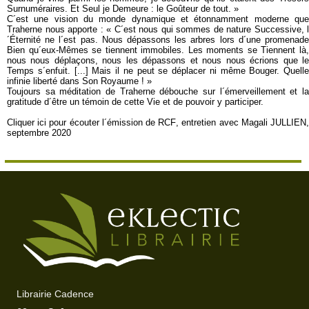
Surnuméraires. Et Seul je Demeure : le Goûteur de tout. »
C´est une vision du monde dynamique et étonnamment moderne que
Traherne nous apporte : « C´est nous qui sommes de nature Successive, l
´Éternité ne l´est pas. Nous dépassons les arbres lors d´une promenade
Bien qu´eux-Mêmes se tiennent immobiles. Les moments se Tiennent là,
nous nous déplaçons, nous les dépassons et nous nous écrions que le
Temps s´enfuit. [...] Mais il ne peut se déplacer ni même Bouger. Quelle
infinie liberté dans Son Royaume ! »
Toujours sa méditation de Traherne débouche sur l´émerveillement et la
gratitude d´être un témoin de cette Vie et de pouvoir y participer.
Cliquer ici pour écouter l´émission de RCF
, entretien avec Magali JULLIEN
septembre 2020
Librairie Cadence