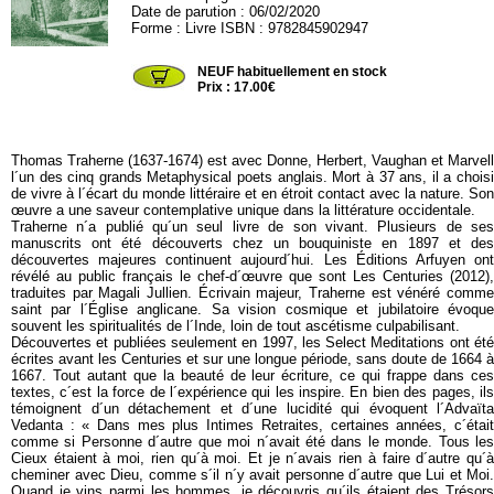
Date de parution : 06/02/2020
Forme : Livre ISBN : 9782845902947
ARFUY172
NEUF habituellement en stock
Prix : 17.00€
Thomas Traherne (1637-1674) est avec Donne, Herbert, Vaughan et Marvell
l´un des cinq grands Metaphysical poets anglais. Mort à 37 ans, il a choisi
de vivre à l´écart du monde littéraire et en étroit contact avec la nature. Son
œuvre a une saveur contemplative unique dans la littérature occidentale.
Traherne n´a publié qu´un seul livre de son vivant. Plusieurs de ses
manuscrits ont été découverts chez un bouquiniste en 1897 et des
découvertes majeures continuent aujourd´hui. Les Éditions Arfuyen ont
révélé au public français le chef-d´œuvre que sont Les Centuries (2012),
traduites par Magali Jullien. Écrivain majeur, Traherne est vénéré comme
saint par l´Église anglicane. Sa vision cosmique et jubilatoire évoque
souvent les spiritualités de l´Inde, loin de tout ascétisme culpabilisant.
Découvertes et publiées seulement en 1997, les Select Meditations ont été
écrites avant les Centuries et sur une longue période, sans doute de 1664 à
1667. Tout autant que la beauté de leur écriture, ce qui frappe dans ces
textes, c´est la force de l´expérience qui les inspire. En bien des pages, ils
témoignent d´un détachement et d´une lucidité qui évoquent l´Advaïta
Vedanta : « Dans mes plus Intimes Retraites, certaines années, c´était
comme si Personne d´autre que moi n´avait été dans le monde. Tous les
Cieux étaient à moi, rien qu´à moi. Et je n´avais rien à faire d´autre qu´à
cheminer avec Dieu, comme s´il n´y avait personne d´autre que Lui et Moi.
Quand je vins parmi les hommes, je découvris qu´ils étaient des Trésors