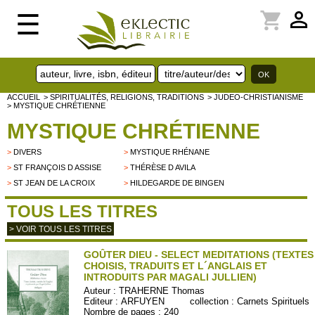
perm_identity
shopping_cart
☰
ACCUEIL
> SPIRITUALITÉS, RELIGIONS, TRADITIONS
> JUDEO-CHRISTIANISME
> MYSTIQUE CHRÉTIENNE
MYSTIQUE CHRÉTIENNE
>
DIVERS
>
MYSTIQUE RHÉNANE
>
ST FRANÇOIS D ASSISE
>
THÉRÈSE D AVILA
>
ST JEAN DE LA CROIX
>
HILDEGARDE DE BINGEN
TOUS LES TITRES
> VOIR TOUS LES TITRES
GOÛTER DIEU - SELECT MEDITATIONS (TEXTES
CHOISIS, TRADUITS ET L´ANGLAIS ET
INTRODUITS PAR MAGALI JULLIEN)
Auteur :
TRAHERNE Thomas
Editeur :
ARFUYEN
collection :
Carnets Spirituels
Nombre de pages : 240