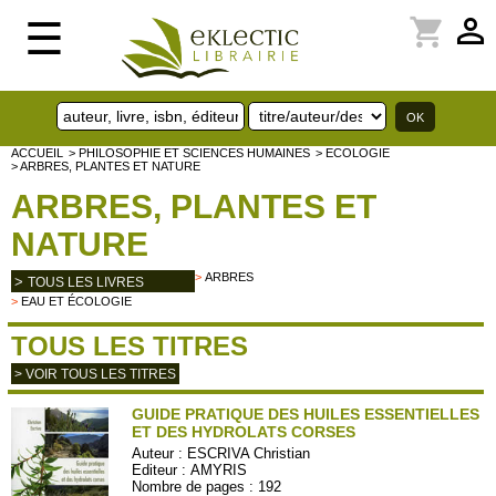
perm_identity
shopping_cart
☰
ACCUEIL
> PHILOSOPHIE ET SCIENCES HUMAINES
> ECOLOGIE
> ARBRES, PLANTES ET NATURE
ARBRES, PLANTES ET
NATURE
>
ARBRES
>
TOUS LES LIVRES
>
EAU ET ÉCOLOGIE
TOUS LES TITRES
> VOIR TOUS LES TITRES
GUIDE PRATIQUE DES HUILES ESSENTIELLES
ET DES HYDROLATS CORSES
Auteur :
ESCRIVA Christian
Editeur :
AMYRIS
Nombre de pages : 192