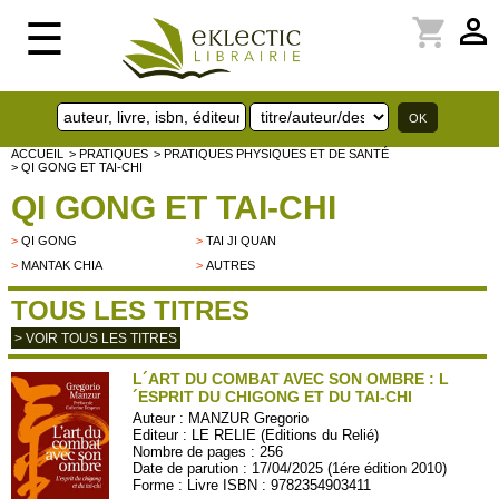
perm_identity
shopping_cart
☰
ACCUEIL
> PRATIQUES
> PRATIQUES PHYSIQUES ET DE SANTÉ
> QI GONG ET TAI-CHI
QI GONG ET TAI-CHI
>
QI GONG
>
TAI JI QUAN
>
MANTAK CHIA
>
AUTRES
TOUS LES TITRES
> VOIR TOUS LES TITRES
L´ART DU COMBAT AVEC SON OMBRE : L
´ESPRIT DU CHIGONG ET DU TAI-CHI
Auteur :
MANZUR Gregorio
Editeur :
LE RELIE (Editions du Relié)
Nombre de pages : 256
Date de parution : 17/04/2025 (1ére édition 2010)
Forme : Livre ISBN : 9782354903411