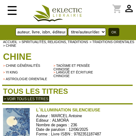
perm_identity
shopping_cart
☰
ACCUEIL
> SPIRITUALITÉS, RELIGIONS, TRADITIONS
> TRADITIONS ORIENTALES
> CHINE
CHINE
>
CHINE GÉNÉRALITÉS
>
TAOÏSME ET PENSÉE
CHINOISE
>
YI KING
>
LANGUE ET ÉCRITURE
CHINOISE
>
ASTROLOGIE ORIENTALE
TOUS LES TITRES
> VOIR TOUS LES TITRES
L´ILLUMINATION SILENCIEUSE
Auteur :
MARCEL Antoine
Editeur :
ALMORA
Nombre de pages : 236
Date de parution : 12/06/2025
Forme : Livre ISBN : 9782351187487